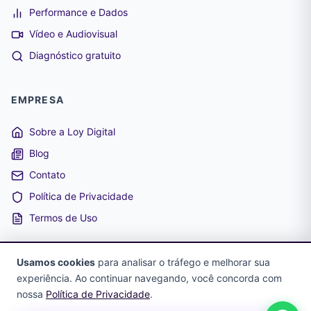
Performance e Dados
Vídeo e Audiovisual
Diagnóstico gratuito
EMPRESA
Sobre a Loy Digital
Blog
Contato
Política de Privacidade
Termos de Uso
Usamos cookies
para analisar o tráfego e melhorar sua
experiência. Ao continuar navegando, você concorda com
© 2026 Loy Digital. Todos os direitos reservados. CNPJ:
nossa
Política de Privacidade
.
41.248.681/0001-99