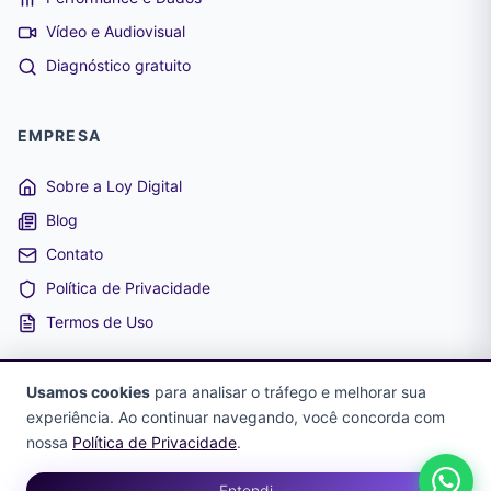
Vídeo e Audiovisual
Diagnóstico gratuito
EMPRESA
Sobre a Loy Digital
Blog
Contato
Política de Privacidade
Termos de Uso
Usamos cookies
para analisar o tráfego e melhorar sua
experiência. Ao continuar navegando, você concorda com
© 2026 Loy Digital. Todos os direitos reservados. CNPJ:
nossa
Política de Privacidade
.
41.248.681/0001-99
Entendi