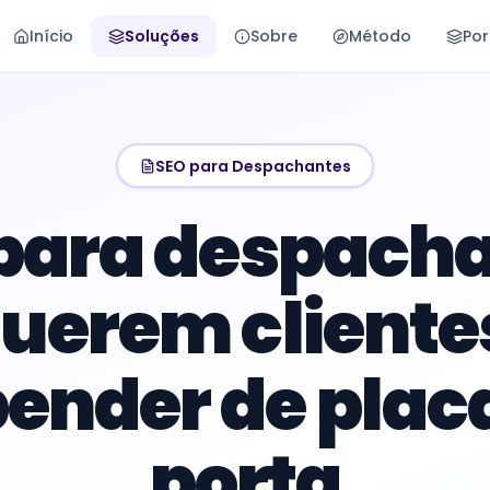
Início
Soluções
Sobre
Método
Por
SEO para Despachantes
para despach
querem cliente
ender de plac
porta