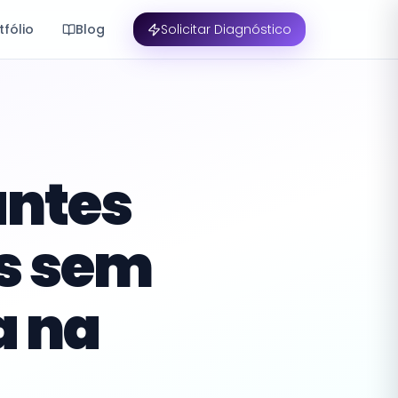
tfólio
Blog
Solicitar Diagnóstico
antes
s sem
a na