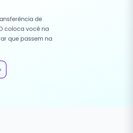
ansferência de
EO coloca você na
rar que passem na
a