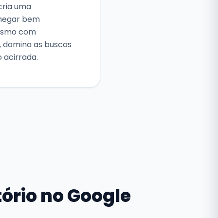
 cria uma
chegar bem
mesmo com
, domina as buscas
 acirrada.
tório no Google