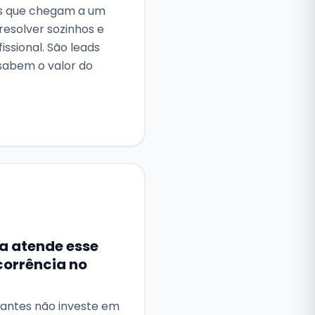
es que chegam a um
 resolver sozinhos e
issional. São leads
 sabem o valor do
 atende esse
corrência no
antes não investe em