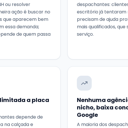
NH ou resolver
despachantes: client
eira ação é buscar no
escritório já tentaram
es que aparecem bem
precisam de ajuda prof
am essa demanda;
mais qualificados, que
epende de quem passa
serviço.
 limitada a placa
Nenhuma agência
nicho, baixa con
Google
chantes depende de
ca na calçada e
A maioria dos despach