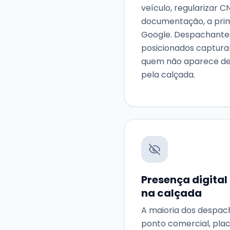
veículo, regularizar C
documentação, a prim
Google. Despachant
posicionados captur
quem não aparece d
pela calçada.
Presença digital
na calçada
A maioria dos despa
ponto comercial, pla