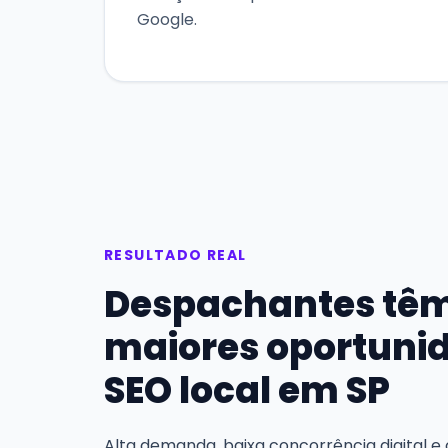
Google.
RESULTADO REAL
Despachantes tê
maiores oportuni
SEO local em SP
Alta demanda, baixa concorrência digital e