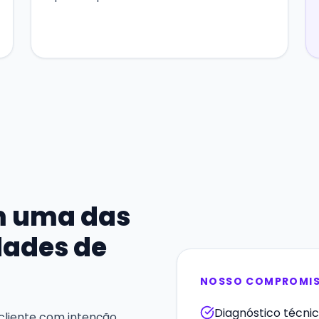
m uma das
dades de
NOSSO COMPROMI
Diagnóstico técnic
 cliente com intenção