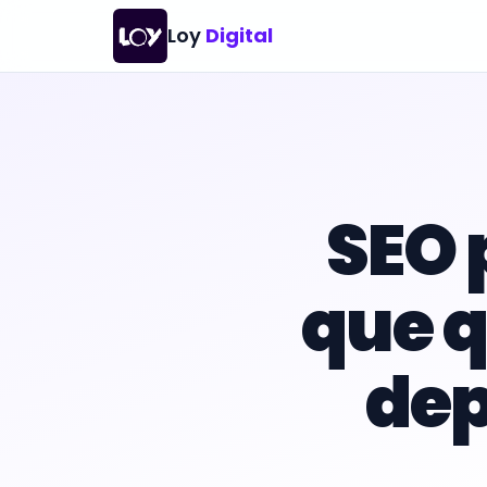
Loy
Digital
SEO 
que 
dep