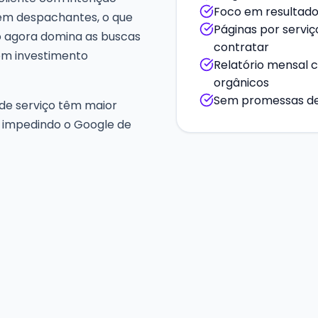
Foco em resultado 
dem despachantes, o que
Páginas por servi
o agora domina as buscas
contratar
om investimento
Relatório mensal 
orgânicos
Sem promessas de 
s de serviço têm maior
á impedindo o Google de