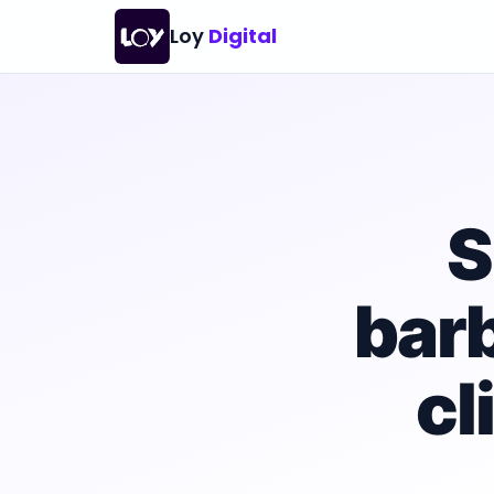
Loy
Digital
S
bar
cl