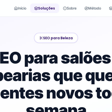
Soluções
Início
Sobre
Método
SEO para Beleza
EO para salões
bearias que qu
ientes novos t
semana