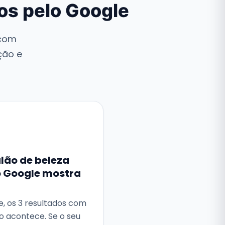
vos pelo Google
 com
ção e
alão de beleza
o Google mostra
e, os 3 resultados com
o acontece. Se o seu