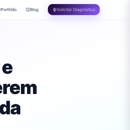
Portfólio
Blog
Solicitar Diagnóstico
 e
erem
oda