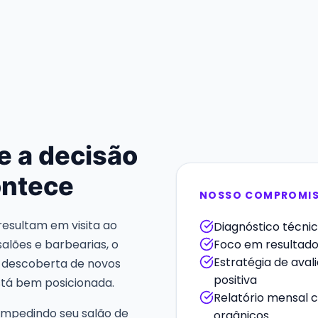
e a decisão
ontece
NOSSO COMPROMI
resultam em visita ao
Diagnóstico técnic
alões e barbearias, o
Foco em resultado 
Estratégia de aval
e descoberta de novos
positiva
está bem posicionada.
Relatório mensal 
á impedindo seu salão de
orgânicos