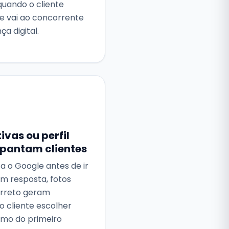
quando o cliente
le vai ao concorrente
a digital.
vas ou perfil
spantam clientes
ca o Google antes de ir
em resposta, fotos
correto geram
o cliente escolher
smo do primeiro