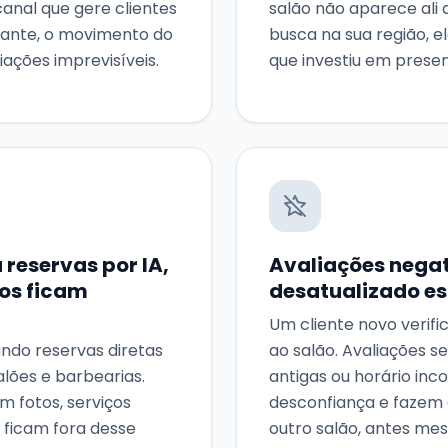
anal que gere clientes
salão não aparece ali 
ante, o movimento do
busca na sua região, e
riações imprevisíveis.
que investiu em presenç
reservas por IA,
Avaliações negati
tos ficam
desatualizado e
Um cliente novo verifi
ndo reservas diretas
ao salão. Avaliações s
lões e barbearias.
antigas ou horário in
m fotos, serviços
desconfiança e fazem 
, ficam fora desse
outro salão, antes me