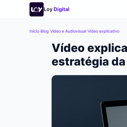
Loy
Digital
Início
›
Blog
›
Vídeo e Audiovisual
›
Vídeo explicativo
Vídeo explica
estratégia d