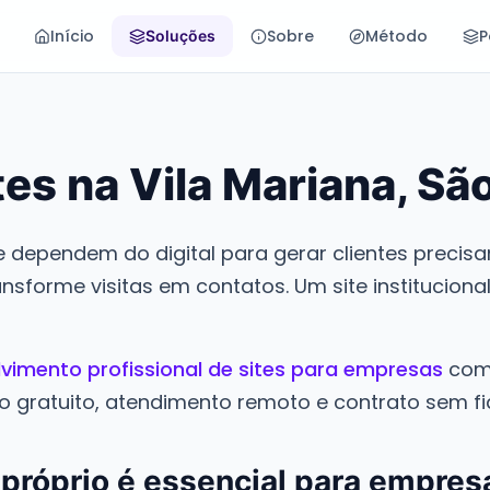
Início
Sobre
Método
P
Soluções
tes na Vila Mariana, Sã
 dependem do digital para gerar clientes precis
ansforme visitas em contatos. Um site institucion
vimento profissional de sites para empresas
com 
o gratuito, atendimento remoto e contrato sem fid
 próprio é essencial para empres