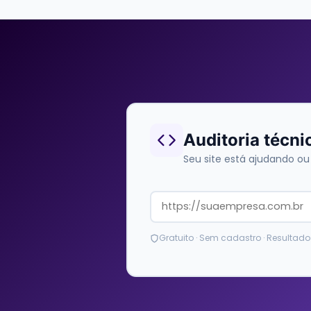
Auditoria técni
Seu site está ajudando ou
Gratuito · Sem cadastro · Resulta